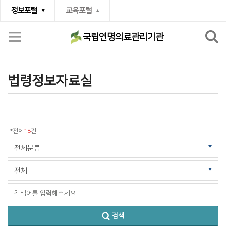
정보포털
교육포털
국립연명의료관리기관
연명의료결정제도
법령정보자료실
법령정보자료실
*전체
18
건
검색