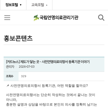
정보포털
교육포털
국립연명의료관리기관
소통공간
홍보콘텐츠
홍보콘텐츠
[카드뉴스] 제도가 닿는 곳 - 사전연명의료의향서 등록기관 이야기
관리자
2026-07-03
조회수
329
📌 사전연명의료의향서 등록기관, 
어떤 역할을 할까요?
사전연명의료의향서는 
단순히 작성하는 것에서 끝나는 것이 
아니라,
충분한 설명과 상담을 바탕으로 
본인의 의사를 정확히 남기는 